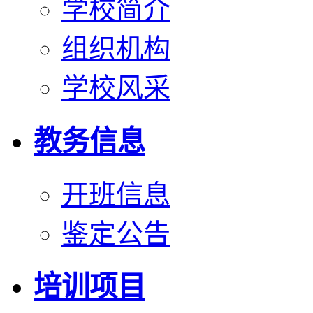
学校简介
组织机构
学校风采
教务信息
开班信息
鉴定公告
培训项目