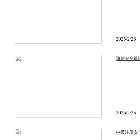
2025/2/25
消防安全管
2025/2/25
中级注册安