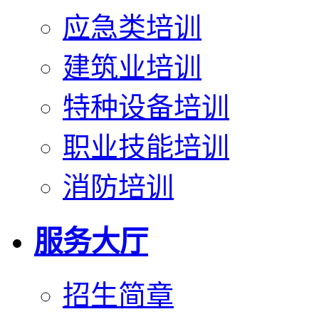
应急类培训
建筑业培训
特种设备培训
职业技能培训
消防培训
服务大厅
招生简章