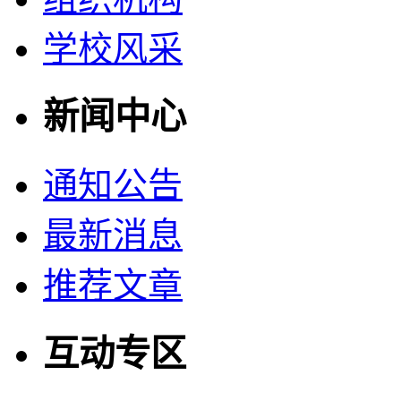
学校风采
新闻中心
通知公告
最新消息
推荐文章
互动专区