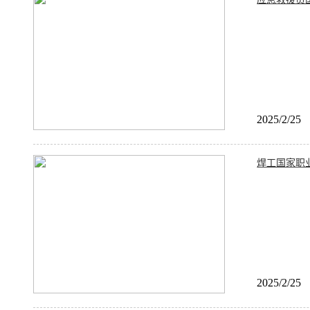
2025/2/25
焊工国家职
2025/2/25