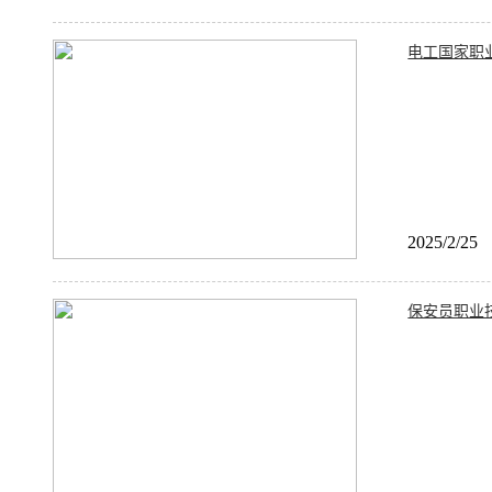
电工国家职
2025/2/25
保安员职业