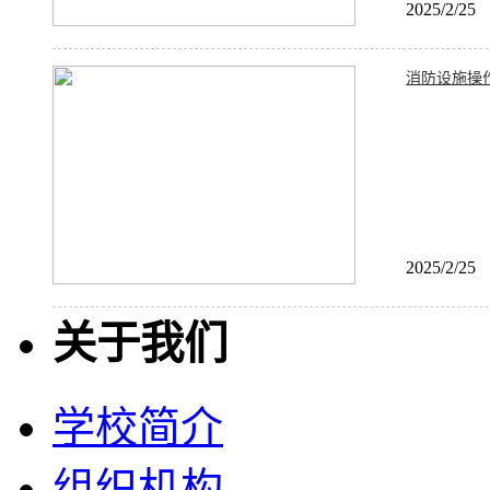
2025/2/25
消防设施操
2025/2/25
关于我们
学校简介
组织机构